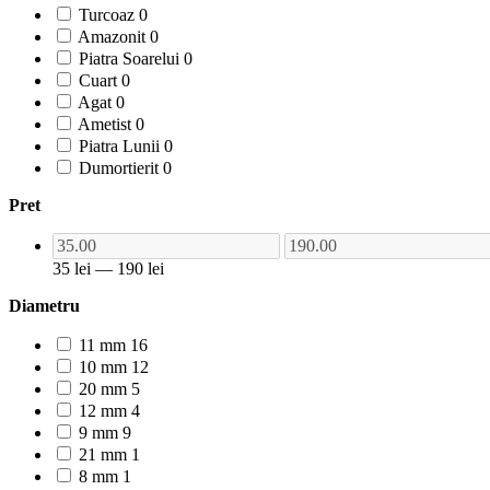
Turcoaz
0
Amazonit
0
Piatra Soarelui
0
Cuart
0
Agat
0
Ametist
0
Piatra Lunii
0
Dumortierit
0
Pret
35
lei
—
190
lei
Diametru
11 mm
16
10 mm
12
20 mm
5
12 mm
4
9 mm
9
21 mm
1
8 mm
1