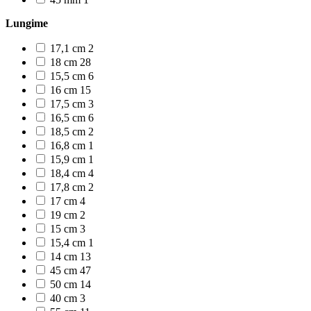
Lungime
17,1 cm
2
18 cm
28
15,5 cm
6
16 cm
15
17,5 cm
3
16,5 cm
6
18,5 cm
2
16,8 cm
1
15,9 cm
1
18,4 cm
4
17,8 cm
2
17 cm
4
19 cm
2
15 cm
3
15,4 cm
1
14 cm
13
45 cm
47
50 cm
14
40 cm
3