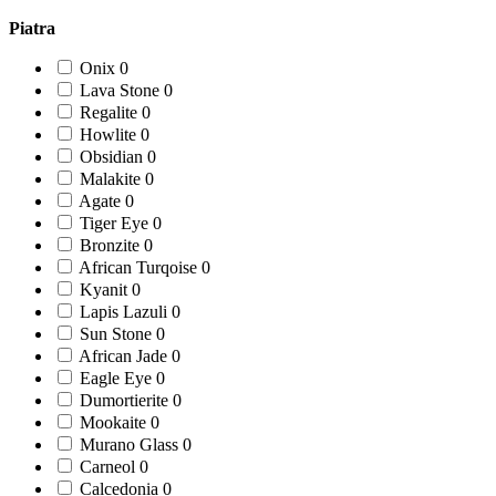
Piatra
Onix
0
Lava Stone
0
Regalite
0
Howlite
0
Obsidian
0
Malakite
0
Agate
0
Tiger Eye
0
Bronzite
0
African Turqoise
0
Kyanit
0
Lapis Lazuli
0
Sun Stone
0
African Jade
0
Eagle Eye
0
Dumortierite
0
Mookaite
0
Murano Glass
0
Carneol
0
Calcedonia
0