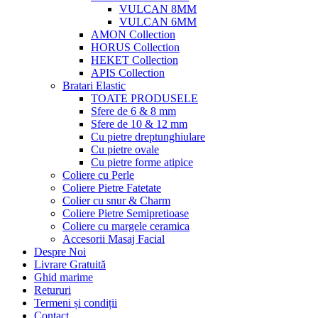
VULCAN 8MM
VULCAN 6MM
AMON Collection
HORUS Collection
HEKET Collection
APIS Collection
Bratari Elastic
TOATE PRODUSELE
Sfere de 6 & 8 mm
Sfere de 10 & 12 mm
Cu pietre dreptunghiulare
Cu pietre ovale
Cu pietre forme atipice
Coliere cu Perle
Coliere Pietre Fatetate
Colier cu snur & Charm
Coliere Pietre Semipretioase
Coliere cu margele ceramica
Accesorii Masaj Facial
Despre Noi
Livrare Gratuită
Ghid marime
Retururi
Termeni și condiții
Contact