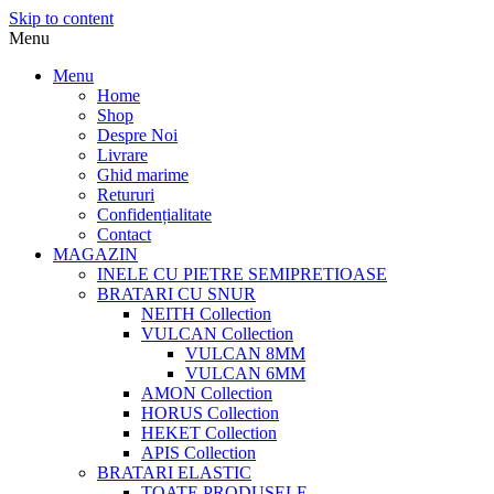
Skip to content
Menu
Menu
Home
Shop
Despre Noi
Livrare
Ghid marime
Retururi
Confidențialitate
Contact
MAGAZIN
INELE CU PIETRE SEMIPRETIOASE
BRATARI CU SNUR
NEITH Collection
VULCAN Collection
VULCAN 8MM
VULCAN 6MM
AMON Collection
HORUS Collection
HEKET Collection
APIS Collection
BRATARI ELASTIC
TOATE PRODUSELE