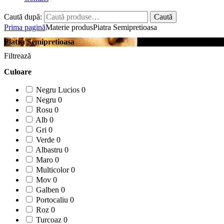
Caută după:
Caută
Prima pagină
Materie produs
Piatra Semipretioasa
Piatra Semipretioasa
Filtrează
Culoare
Negru Lucios
0
Negru
0
Rosu
0
Alb
0
Gri
0
Verde
0
Albastru
0
Maro
0
Multicolor
0
Mov
0
Galben
0
Portocaliu
0
Roz
0
Turcoaz
0