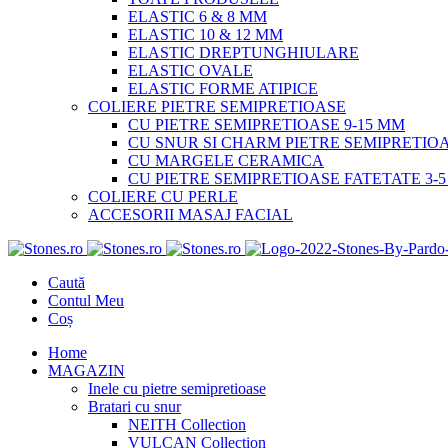
ELASTIC 6 & 8 MM
ELASTIC 10 & 12 MM
ELASTIC DREPTUNGHIULARE
ELASTIC OVALE
ELASTIC FORME ATIPICE
COLIERE PIETRE SEMIPRETIOASE
CU PIETRE SEMIPRETIOASE 9-15 MM
CU SNUR SI CHARM PIETRE SEMIPRETIO
CU MARGELE CERAMICA
CU PIETRE SEMIPRETIOASE FATETATE 3-
COLIERE CU PERLE
ACCESORII MASAJ FACIAL
Stones.ro
Brățări din pietre semiprețioase | Stones.ro
Caută
Contul Meu
Coș
Home
MAGAZIN
Inele cu pietre semipretioase
Bratari cu snur
NEITH Collection
VULCAN Collection