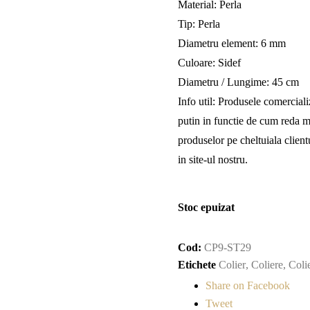
Material: Perla
Tip: Perla
Diametru element: 6 mm
Culoare: Sidef
Diametru / Lungime: 45 cm
Info util: Produsele comercializ
putin in functie de cum reda mo
produselor pe cheltuiala clie
in site-ul nostru.
Stoc epuizat
Cod:
CP9-ST29
Etichete
Colier
,
Coliere
,
Coli
Share on Facebook
Tweet