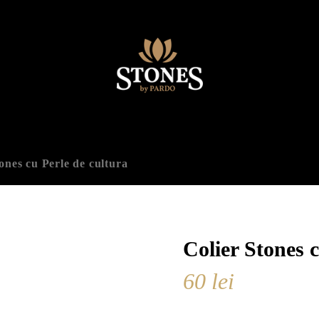
ones cu Perle de cultura
Colier Stones 
60
lei