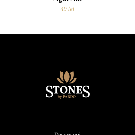
49
lei
Despre noi