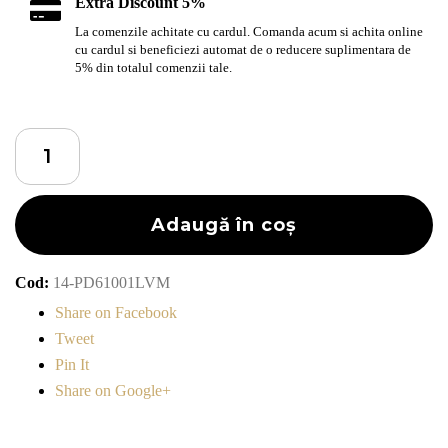
Extra Discount 5%
La comenzile achitate cu cardul. Comanda acum si achita online
cu cardul si beneficiezi automat de o reducere suplimentara de
5% din totalul comenzii tale.
Cantitate
Brățară
Stones
cu
Adaugă în coș
pietre
semi
Cod:
14-PD61001LVM
prețioase
Share on Facebook
African
Tweet
Turqoise
Pin It
&
Share on Google+
Lava
Stone