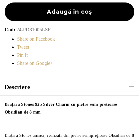
Stones
925
Adaugă în coș
Silver
Charm
Cod:
24-PD81005LSF
cu
Share on Facebook
pietre
Tweet
semi
Pin It
prețioase
Share on Google+
Obsidian
de
8
Descriere
mm
Brățară Stones 925 Silver Charm cu pietre semi prețioase
Obsidian de 8 mm
Brățară Stones unisex, realizată din pietre semiprețioase Obsidian de 8