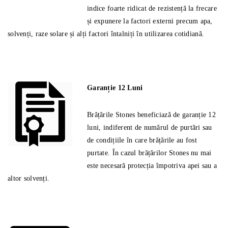
indice foarte ridicat de rezistență la frecare
și expunere la factori externi precum apa,
solvenți, raze solare și alți factori întalniți în utilizarea cotidiană.
Garanție 12 Luni
Brățările Stones beneficiază de garanție 12
luni, indiferent de numărul de purtări sau
de condițiile în care brățările au fost
purtate. În cazul brățărilor Stones nu mai
este necesară protecția împotriva apei sau a
altor solvenți.