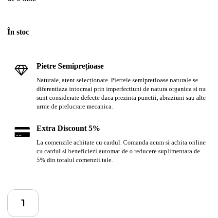
În stoc
Pietre Semiprețioase
Naturale, atent selecționate. Pietrele semipretioase naturale se
diferentiaza intocmai prin imperfectiuni de natura organica si nu
sunt considerate defecte daca prezinta punctii, abraziuni sau alte
urme de prelucrare mecanica.
Extra Discount 5%
La comenzile achitate cu cardul. Comanda acum si achita online
cu cardul si beneficiezi automat de o reducere suplimentara de
5% din totalul comenzii tale.
Cantitate
Brățară