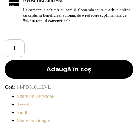
Extra Discount 5%
La comenzile achitate cu cardul. Comanda acum si achita online
cu cardul si beneficiezi automat de o reducere suplimentara de
5% din totalul comenzii tale.
Cantitate
Brățară
Stones
cu
Adaugă în coș
pietre
semi
Cod:
14-PD61011LVL
prețioase
Share on Facebook
Lava
Tweet
Stone
Pin It
&
Share on Google+
Obsidian
de