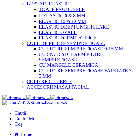
BRATARI ELASTIC
TOATE PRODUSELE
ELASTIC 6 & 8 MM
ELASTIC 10 & 12 MM
ELASTIC DREPTUNGHIULARE
ELASTIC OVALE
ELASTIC FORME ATIPICE
COLIERE PIETRE SEMIPRETIOASE
CU PIETRE SEMIPRETIOASE 9-15 MM
CU SNUR SI CHARM PIETRE
SEMIPRETIOASE
CU MARGELE CERAMICA
CU PIETRE SEMIPRETIOASE FATETATE 3-
5 MM
COLIERE CU PERLE
ACCESORII MASAJ FACIAL
Stones.ro
Brățări din pietre semiprețioase | Stones.ro
Caută
Contul Meu
Coș
Home