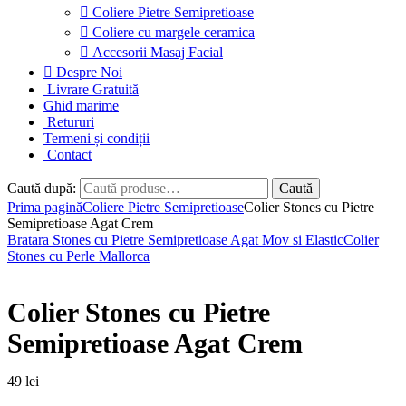
Coliere Pietre Semipretioase
Coliere cu margele ceramica
Accesorii Masaj Facial
Despre Noi
Livrare Gratuită
Ghid marime
Retururi
Termeni și condiții
Contact
Caută după:
Caută
Prima pagină
Coliere Pietre Semipretioase
Colier Stones cu Pietre
Semipretioase Agat Crem
Bratara Stones cu Pietre Semipretioase Agat Mov si Elastic
Colier
Stones cu Perle Mallorca
Colier Stones cu Pietre
Semipretioase Agat Crem
49
lei