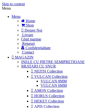
Skip to content
Menu
Menu
Home
Shop
Despre Noi
Livrare
Ghid marime
Retururi
Confidențialitate
Contact
MAGAZIN
INELE CU PIETRE SEMIPRETIOASE
BRATARI CU SNUR
NEITH Collection
VULCAN Collection
VULCAN 8MM
VULCAN 6MM
AMON Collection
HORUS Collection
HEKET Collection
APIS Collection