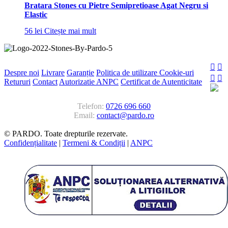
Bratara Stones cu Pietre Semipretioase Agat Negru si
Elastic
56
lei
Citește mai mult
Despre noi
Livrare
Garanție
Politica de utilizare Cookie-uri
Retururi
Contact
Autorizatie ANPC
Certificat de Autenticitate
Telefon:
0726 696 660
Email:
contact@pardo.ro
© PARDO. Toate drepturile rezervate.
Confidențialitate
|
Termeni & Condiții
|
ANPC