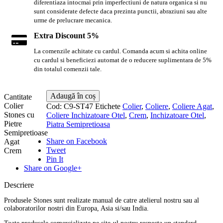
diferentiaza intocmai prin imperfectiuni de natura organica si nu
sunt considerate defecte daca prezinta punctii, abraziuni sau alte
urme de prelucrare mecanica.
Extra Discount 5%
La comenzile achitate cu cardul. Comanda acum si achita online
cu cardul si beneficiezi automat de o reducere suplimentara de 5%
din totalul comenzii tale.
Adaugă în coș
Cantitate
Colier
Cod:
C9-ST47
Etichete
Colier
,
Coliere
,
Coliere Agat
,
Stones cu
Coliere Inchizatoare Otel
,
Crem
,
Inchizatoare Otel
,
Pietre
Piatra Semipretioasa
Semipretioase
Share on Facebook
Agat
Tweet
Crem
Pin It
Share on Google+
Descriere
Produsele Stones sunt realizate manual de catre atelierul nostru sau al
colaboratorilor nostri din Europa, Asia si/sau India.