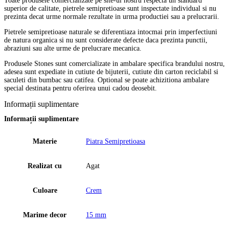
Toate produsele comercializate pe site-ul nostru respecta un standard
superior de calitate, pietrele semipretioase sunt inspectate individual si nu
prezinta decat urme normale rezultate in urma productiei sau a prelucrarii.
Pietrele semipretioase naturale se diferentiaza intocmai prin imperfectiuni
de natura organica si nu sunt considerate defecte daca prezinta punctii,
abraziuni sau alte urme de prelucrare mecanica.
Produsele Stones sunt comercializate in ambalare specifica brandului nostru,
adesea sunt expediate in cutiute de bijuterii, cutiute din carton reciclabil si
saculeti din bumbac sau catifea. Optional se poate achizitiona ambalare
special destinata pentru oferirea unui cadou deosebit.
Informații suplimentare
Informații suplimentare
Materie
Piatra Semipretioasa
Realizat cu
Agat
Culoare
Crem
Marime decor
15 mm